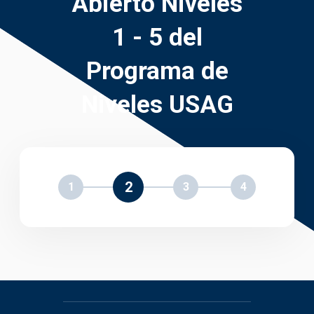
Abierto Niveles
1 - 5 del
Programa de
Niveles USAG
2
1
3
4