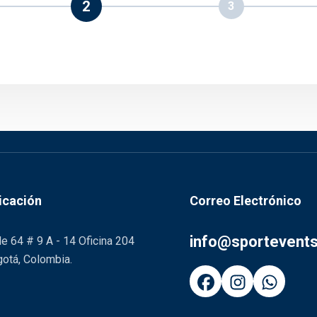
2
3
icación
Correo Electrónico
info@sportevent
le 64 # 9 A - 14 Oficina 204
otá, Colombia.