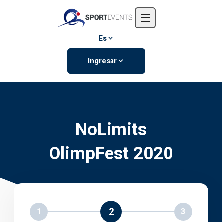
Inicio
Nosotros
Es
Eventos
Ingresar
Contáctanos
NoLimits
OlimpFest 2020
2
1
3