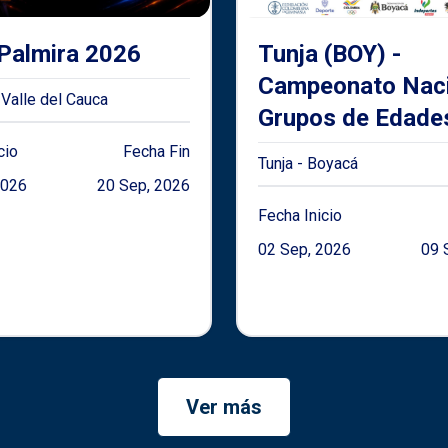
Palmira 2026
Tunja (BOY) -
Campeonato Naci
 Valle del Cauca
Grupos de Edade
años, Juvenil y A
cio
Fecha Fin
Tunja - Boyacá
Individual y Conj
2026
20 Sep, 2026
de Gimnasia Rítm
Fecha Inicio
2026
02 Sep, 2026
09 
Ver más