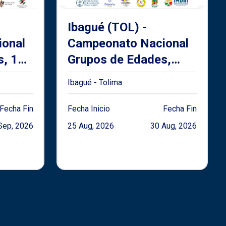
Ibagué (TOL) -
onal
Campeonato Nacional
s, 13
Grupos de Edades,
bierto
Juvenil y Mayores de
Ibagué - Tolima
unto
Gimnasia Artística
ica
2026
Fecha Fin
Fecha Inicio
Fecha Fin
Sep, 2026
25 Aug, 2026
30 Aug, 2026