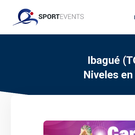
Ibagué (T
Niveles en