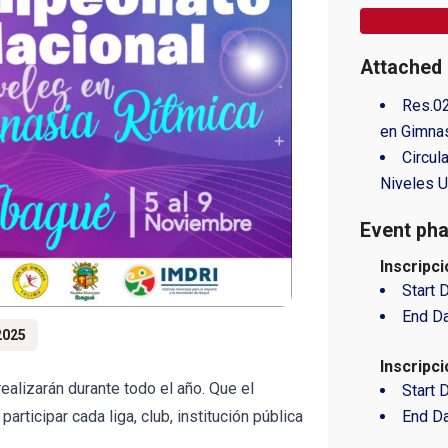
Attached
Res.0
en Gimnas
Circul
Niveles 
Event pha
Inscripc
Start 
End D
2025
Inscripc
ealizarán durante todo el año. Que el
Start 
End D
rticipar cada liga, club, institución pública