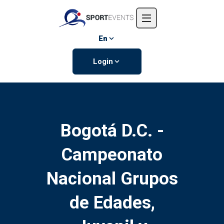
Home
About us
En
Events
Login
Contact us
Bogotá D.C. -
Campeonato
Nacional Grupos
de Edades,