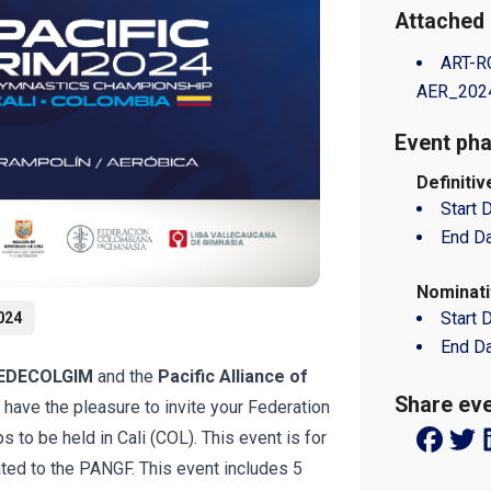
Attached
ART-R
AER_2024
Event pha
Definitiv
Start 
End D
Nominati
Start 
2024
End D
 FEDECOLGIM
and the
Pacific Alliance of
Share eve
have the pleasure to invite your Federation
s to be held in Cali (COL). This event is for
ated to the PANGF. This event includes 5