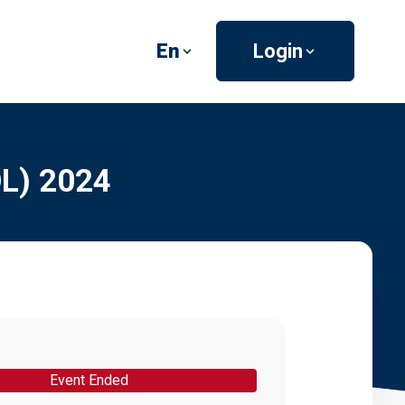
En
Login
OL) 2024
Event Ended