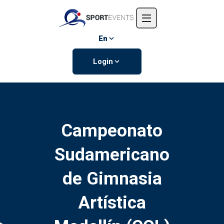
Home
About us
En
Events
Login
Contact us
Campeonato
Sudamericano
de Gimnasia
Artística