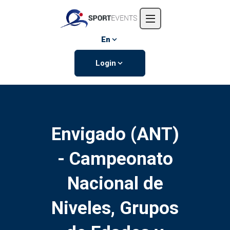
Home
About us
En
Events
Login
Contact us
Envigado (ANT)
- Campeonato
Nacional de
Niveles, Grupos