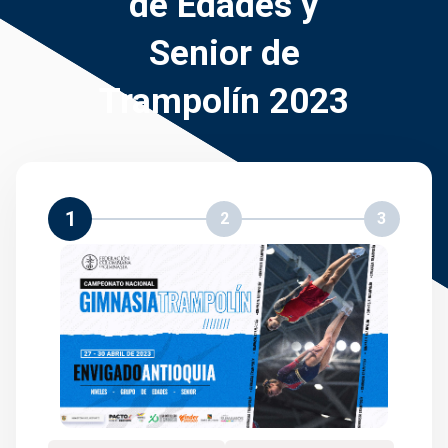
de Edades y
Senior de
Trampolín 2023
1
2
3