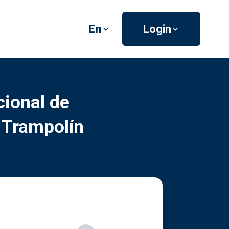
En
Login
cional de
 Trampolín