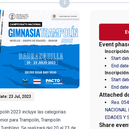
2
E
Event phas
Inscripción
Start dat
End date
Inscripció
Start dat
End date
Attached d
ate: 23 Jul, 2023
Res. 05
NACIONAL 
olín 2023 incluye las categorías
EDADES Y 
nior para Trampolín, Trampolín
Share even
Tumbling. Se realizará del 20 al 23 de