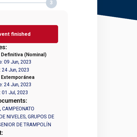
3
vent finished
es:
 Definitiva (Nominal)
e:
09 Jun, 2023
:
24 Jun, 2023
n Extemporánea
e:
24 Jun, 2023
:
01 Jul, 2023
ocuments:
4, CAMPEONATO
DE NIVELES, GRUPOS DE
SENIOR DE TRAMPOLÍN
t: