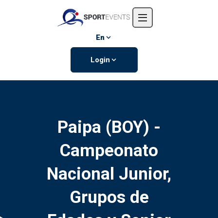
Home
About us
En
Events
Login
Contact us
Paipa (BOY) -
Campeonato
Nacional Junior,
Grupos de