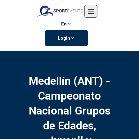
Home
About us
En
Events
Login
Contact us
Medellín (ANT) -
Campeonato
Nacional Grupos
de Edades,