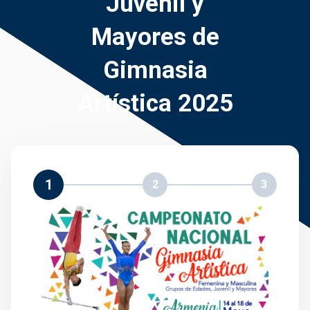
Juvenil y
Mayores de
Gimnasia
Artística 2025
1
2
3