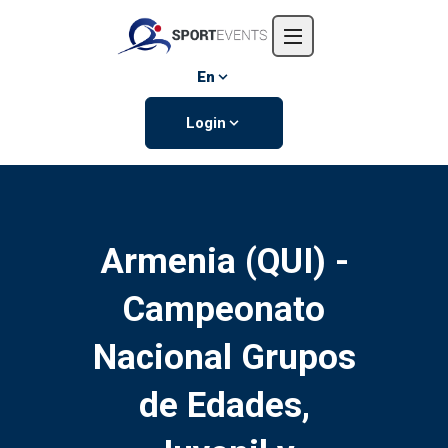
Home
About us
En
Events
Login
Contact us
Armenia (QUI) -
Campeonato
Nacional Grupos
de Edades,