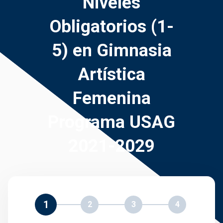
Niveles
Obligatorios (1-
5) en Gimnasia
Artística
Femenina
Programa USAG
2021-2029
1
2
3
4