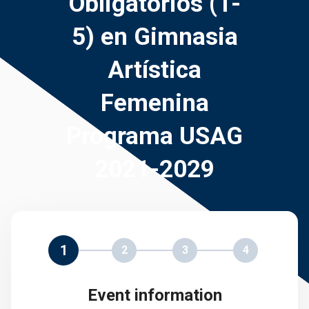
Obligatorios (1-
5) en Gimnasia
Artística
Femenina
Programa USAG
2021-2029
1
2
3
4
Event information