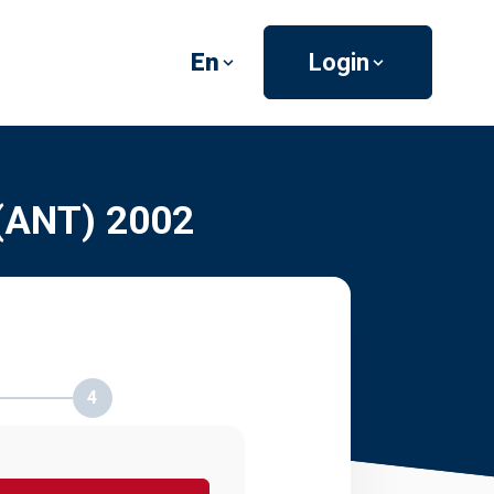
En
Login
 (ANT) 2002
4