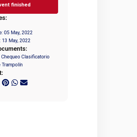
vent finished
es:
e:
05 May, 2022
:
13 May, 2022
ocuments:
 Chequeo Clasificatorio
 Trampolín
t: