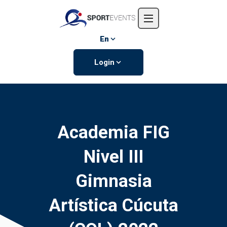
Home
About us
En
Events
Login
Contact us
Academia FIG
Nivel III
Gimnasia
Artística Cúcuta