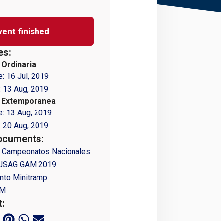
vent finished
es:
 Ordinaria
e:
16 Jul, 2019
:
13 Aug, 2019
n Extemporanea
e:
13 Aug, 2019
:
20 Aug, 2019
ocuments:
8 Campeonatos Nacionales
 USAG GAM 2019
nto Minitramp
IM
t: