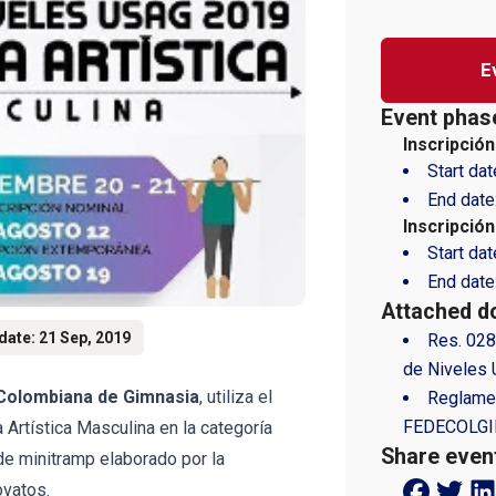
E
Event phas
Inscripción
Start dat
End date
Inscripció
Start dat
End date
Attached d
date: 21 Sep, 2019
Res. 02
de Niveles
Colombiana de Gimnasia
, utiliza el
Reglame
FEDECOLG
Artística Masculina en la categoría
Share even
e minitramp elaborado por la
ovatos.