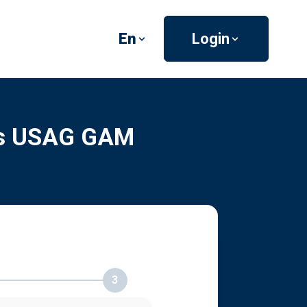
En
Login
es USAG GAM
3