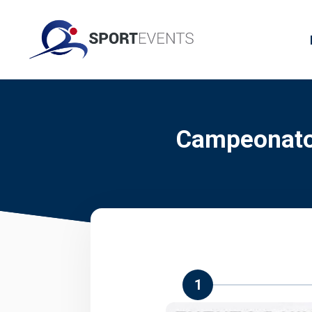
Campeonato
1