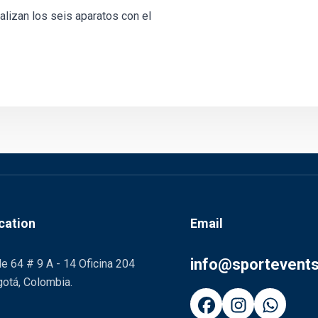
alizan los seis aparatos con el
cation
Email
info@sportevent
le 64 # 9 A - 14 Oficina 204
otá, Colombia.